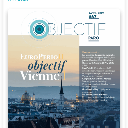
Je me connecte
à mon compte
Mot de passe
oublié
Devenir
membre
de la SFPIO
Rejoignez-