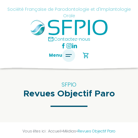
Skip
cancel
Société Française de Parodontologie et d'Implantologie
to
Orale
content
é
ise
mail
Contactez-nous
ontologie
shopping_cart
Menu
antologie
SFPIO
Revues Objectif Paro
SFPIO
Le
mot
du
président
Vous êtes ici :
Accueil
»
Médias
»
Revues Objectif Paro
Pourquoi