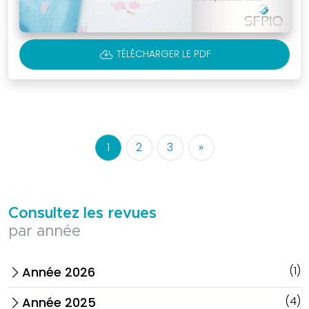
CLOUD_DOWNLOAD
TÉLÉCHARGER LE PDF
1
2
3
»
Consultez les revues
par année
(1)
Année 2026
arrow_forward_ios
(4)
Année 2025
arrow_forward_ios