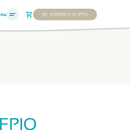
shopping_cart
ID_CARD
ADHÉRER A LA SFPIO
enu