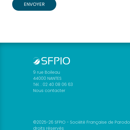
SFPIO
Archives
congrès
SFPIO
Webinars
Archives
webinars
Evénements
en
région
9 rue Boileau
44000 NANTES
Formations
Tél. : 02 40 08 06 63
continues
Nous contacter
DPC
Praticiens
Fiches
et
©2025-26 SFPIO - Société Française de Parodon
supports
droits réservés