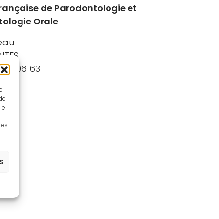
Française de Parodontologie et
tologie Orale
leau
NTES
40 08 06 63
ue
 de
le
nes
es