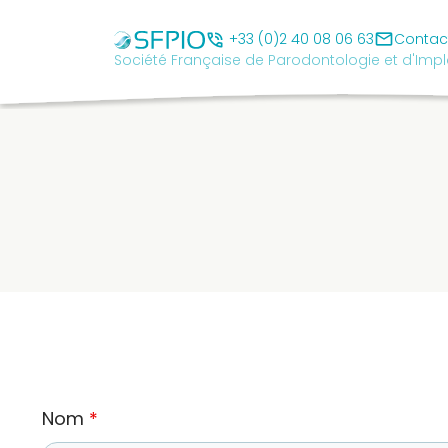
Skip
Société
to
mail
Française
phone_in_talk
+33 (0)2 40 08 06 63
Contac
Société Française de Parodontologie et d'Impl
content
de
Parodontologie
et
d'Implantologie
Orale
cancel
SFPIO
Le
mot
du
président
Pourquoi
Nom
*
être