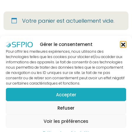
être
membre
Votre panier est actuellement vide.
?
Bureau
national
Retour à la boutique
Gérer le consentement
Devenir
Pour offrir les meilleures expériences, nous utilisons des
partenaire
technologies telles que les cookies pour stocker et/ou accéder aux
La
informations des appareils. Le fait de consentir à ces technologies
nous permettra de traiter des données telles que le comportement
presse
de navigation ou les ID uniques sur ce site. Le fait de ne pas
en
consentir ou de retirer son consentement peut avoir un effet négatif
sur certaines caractéristiques et fonctions.
parle
Actualités
Accepter
9 rue Boileau
Sociétés
44000 NANTES
Refuser
Régionales
Tél. : 02 40 08 06 63
Evénements
Nous contacter
Voir les préférences
Congrès
Accès rapide