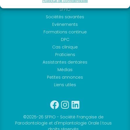
Politique de confidentialité
annuel
SFPIO
SFPIO
Sociétés savantes
Archives
Evénements
congrès
Formations continue
SFPIO
DPC
Webinars
Cas clinique
Archives
Praticiens
webinars
Assistantes dentaires
Evénements
Médias
en
Petites annonces
région
Liens utiles
Formations
Facebook
Instagram
Linkedin
continues
DPC
Praticiens
©2025-26 SFPIO - Société Française de
Fiches
Parodontologie et d'Implantologie Orale | tous
et
droits réservés