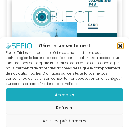
supports
praticiens
Nouvelle
Classification
des
Maladies
Gérer le consentement
Parodontales
Pour offrir les meilleures expériences, nous utilisons des
technologies telles que les cookies pour stocker et/ou accéder aux
Fiches
informations des appareils. Le fait de consentir à ces technologies
infos
nous permettra de traiter des données telles que le comportement
de navigation ou les ID uniques sur ce site. Le fait de ne pas
patients
consentir ou de retirer son consentement peut avoir un effet négatif
« J’ai
sur certaines caractéristiques et fonctions.
peur
Accepter
de
perdre
Refuser
mes
Voir les préférences
dents,