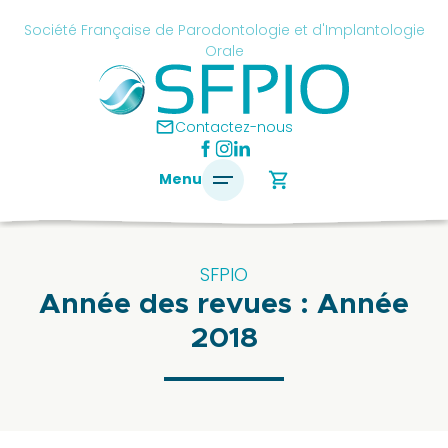
Skip
cancel
Société Française de Parodontologie et d'Implantologie
to
Orale
content
é
ise
mail
Contactez-nous
ontologie
shopping_cart
Menu
antologie
SFPIO
Année des revues :
Année
SFPIO
2018
Le
mot
du
président
Pourquoi