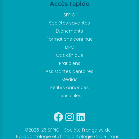
Accès rapide
Je me connecte
à mon compte
SFPIO
Sociétés savantes
Evénements
Formations continue
DPC
Cas clinique
Praticiens
Assistantes dentaires
Médias
Mot de passe
Petites annonces
oublié
Liens utiles
Devenir
Facebook
Instagram
Linkedin
membre
de la SFPIO
©2025-26 SFPIO - Société Française de
Parodontologie et d'Implantologie Orale | tous
Rejoignez-