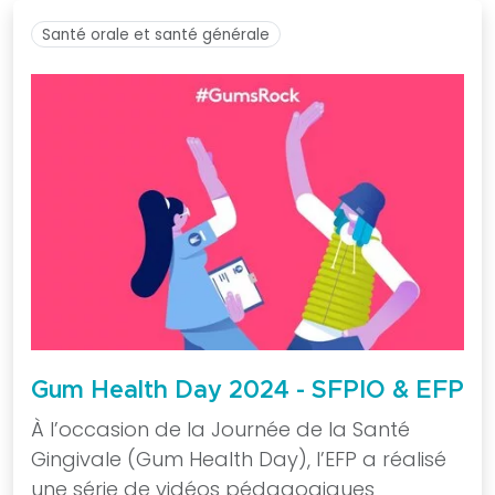
supports
Santé orale et santé générale
praticiens
Nouvelle
Classification
des
Maladies
Parodontales
Fiches
infos
patients
« J’ai
peur
de
Gum Health Day 2024 - SFPIO & EFP
perdre
À l’occasion de la Journée de la Santé
mes
Gingivale (Gum Health Day), l’EFP a réalisé
dents,
une série de vidéos pédagogiques