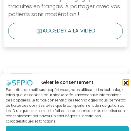
que
traduites en français. À partager avec vos
faire
patients sans modération !
Docteur
? »
ACCÉDER À LA VIDÉO
LIVE_TV
Plaquette
sur
les
maladies
parodontales
JCP
tutos paro
Digest
Gérer le consentement
Assistantes
Pour offrir les meilleures expériences, nous utilisons des technologies
dentaires
telles que les cookies pour stocker et/ou accéder aux informations
des appareils. Le fait de consentir à ces technologies nous permettra
Médias
de traiter des données telles que le comportement de navigation ou
les ID uniques sur ce site. Le fait de ne pas consentir ou de retirer son
Vidéos
consentement peut avoir un effet négatif sur certaines
Podcasts
caractéristiques et fonctions.
Revues