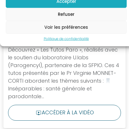
Accepter
Objectif
Paro
Refuser
Revue
Clinical
Voir les préférences
Petites
Politique de confidentialité
Les Tutos Paro
annonces
Découvrez « Les Tutos Paro », réalisés avec
Les
le soutien du laboratoire U.labs
petites
(Parogencyl), partenaire de la SFPIO. Ces 4
annonces
tutos présentés par le Pr Virginie MONNET-
Soumettre
CORTI abordent les thèmes suivants :
une
Inséparables : santé générale et
annonce
parodontale...
Liens
utiles
ACCÉDER À LA VIDÉO
LIVE_TV
Je suis
membre