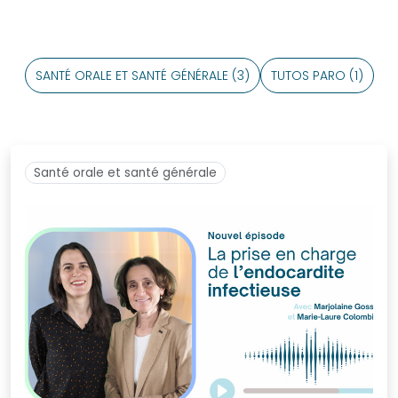
être
membre
?
SANTÉ ORALE ET SANTÉ GÉNÉRALE (3)
TUTOS PARO (1)
Bureau
national
Devenir
partenaire
Santé orale et santé générale
La
presse
en
parle
Actualités
Sociétés
Régionales
Evénements
Congrès