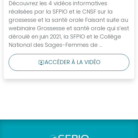
Découvrez les 4 vidéos informatives
nous dès
réalisées par la SFPIO et le CNSF sur la
aujourd’hui et
grossesse et la santé orale Faisant suite au
intégrez une
webinaire Grossesse et santé orale qui s’est
communauté
déroulé en juin 2021, la SFPIO et le Collège
engagée
National des Sages-Femmes de ...
dans le
progrès de la
ACCÉDER À LA VIDÉO
LIVE_TV
profession.
ADHÉSION
Boutique
en
ligne
Découvrez