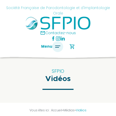
Skip
cancel
Société Française de Parodontologie et d'Implantologie
to
Orale
content
é
ise
mail
Contactez-nous
ontologie
shopping_cart
Menu
antologie
SFPIO
Vidéos
SFPIO
Le
mot
du
président
Vous êtes ici :
Accueil
»
Médias
»
Vidéos
Pourquoi