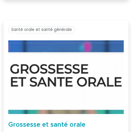
Je me connecte
à mon compte
Santé orale et santé générale
Mot de passe
oublié
Devenir
membre
de la SFPIO
Grossesse et santé orale
Rejoignez-