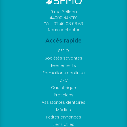
notre
9 rue Boileau
boutique
44000 NANTES
avec
Tél. : 02 40 08 06 63
des
Nous contacter
équipements
Accès rapide
professionnels
SFPIO
et
Sociétés savantes
ouvrages
Evénements
spécialisés
Formations continue
en
DPC
parodontologie,
Cas clinique
conçus
Praticiens
pour
Assistantes dentaires
accompagner
Médias
les
Petites annonces
praticiens
Liens utiles