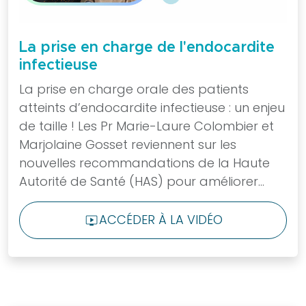
annuel
SFPIO
Archives
La prise en charge de l'endocardite
congrès
infectieuse
SFPIO
La prise en charge orale des patients
Webinars
atteints d’endocardite infectieuse : un enjeu
Archives
de taille ! Les Pr Marie-Laure Colombier et
webinars
Marjolaine Gosset reviennent sur les
Evénements
nouvelles recommandations de la Haute
en
Autorité de Santé (HAS) pour améliorer...
région
Formations
ACCÉDER À LA VIDÉO
LIVE_TV
continues
DPC
Praticiens
Fiches
et