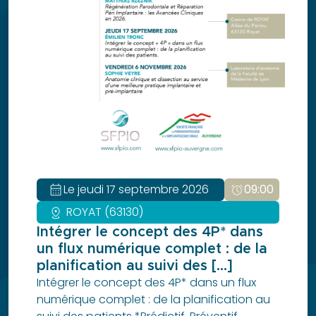
Objectif
Paro
Revue
Clinical
Petites
annonces
Les
petites
annonces
Soumettre
calendar_month
Le jeudi 17 septembre 2026
alarm
09:00
une
distance
ROYAT (63130)
annonce
Intégrer le concept des 4P* dans
Liens
un flux numérique complet : de la
utiles
planification au suivi des [...]
Je suis
Intégrer le concept des 4P* dans un flux
numérique complet : de la planification au
membre