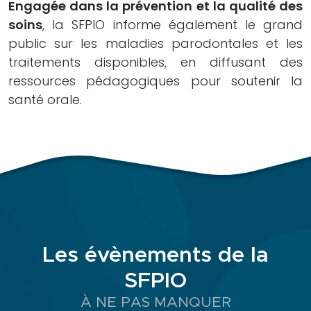
Engagée dans la prévention et la qualité des
supports
soins
, la SFPIO informe également le grand
praticiens
public sur les maladies parodontales et les
Nouvelle
traitements disponibles, en diffusant des
Classification
ressources pédagogiques pour soutenir la
des
santé orale.
Maladies
Parodontales
Fiches
infos
patients
« J’ai
peur
de
Les évènements de la
perdre
mes
SFPIO
dents,
À NE PAS MANQUER