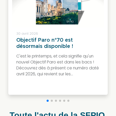
avec
des
équipements
professionnels
et
30 avril 2026
ouvrages
Objectif Paro n°70 est
spécialisés
désormais disponible !
en
C'est le printemps, et cela signifie qu'un
parodontologie,
nouvel Objectif Paro est dans les bacs !
conçus
Découvrez dès à présent ce numéro daté
pour
avril 2026, qui revient sur les...
accompagner
les
praticiens
au
quotidien.
Toute l'actu de la SFPIO