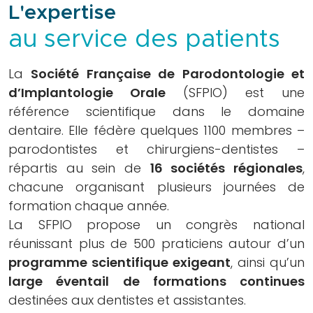
annuel
L'expertise
SFPIO
au service des patients
Archives
congrès
La
Société Française de Parodontologie et
SFPIO
d’Implantologie Orale
(SFPIO) est une
Webinars
référence scientifique dans le domaine
Archives
dentaire. Elle fédère quelques 1100 membres –
webinars
parodontistes et chirurgiens-dentistes –
Evénements
répartis au sein de
16 sociétés régionales
,
en
chacune organisant plusieurs journées de
région
formation chaque année.
Formations
La SFPIO propose un congrès national
continues
réunissant plus de 500 praticiens autour d’un
DPC
programme scientifique exigeant
, ainsi qu’un
Praticiens
large éventail de formations continues
Fiches
destinées aux dentistes et assistantes.
et