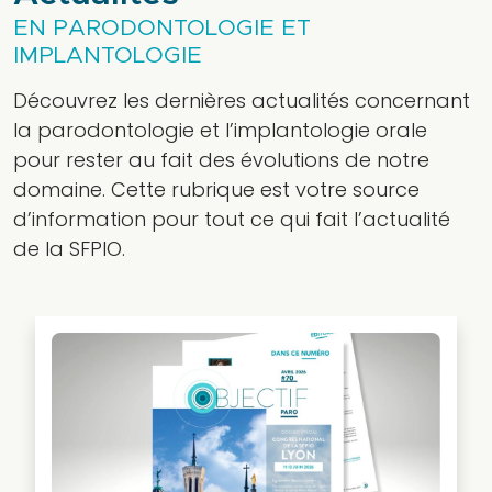
aujourd’hui et
EN PARODONTOLOGIE ET
intégrez une
IMPLANTOLOGIE
communauté
Découvrez les dernières actualités concernant
engagée
la parodontologie et l’implantologie orale
dans le
pour rester au fait des évolutions de notre
progrès de la
domaine. Cette rubrique est votre source
profession.
d’information pour tout ce qui fait l’actualité
ADHÉSION
de la SFPIO.
Boutique
en
ligne
Découvrez
notre
boutique