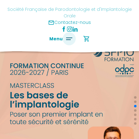
Skip
cancel
Société Française de Parodontologie et d'Implantologie
to
Orale
content
mail
é
Contactez-nous
ise
shopping_cart
Menu
ontologie
antologie
SFPIO
Le
mot
du
président
Pourquoi