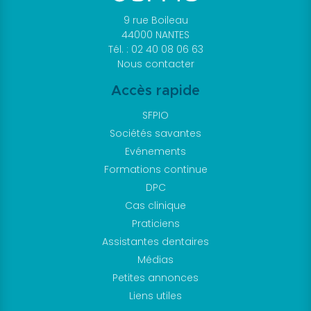
que
faire
9 rue Boileau
44000 NANTES
Docteur
Tél. : 02 40 08 06 63
? »
Nous contacter
Plaquette
Accès rapide
sur
les
SFPIO
maladies
Sociétés savantes
parodontales
Evénements
JCP
Formations continue
DPC
Digest
Cas clinique
Assistantes
Praticiens
dentaires
Assistantes dentaires
Médias
Médias
Vidéos
Petites annonces
Podcasts
Liens utiles
Revues