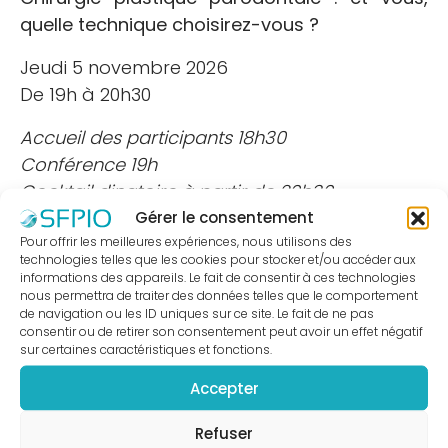
annuel
quelle technique choisirez-vous ?
SFPIO
Archives
Jeudi 5 novembre 2026
congrès
De 19h à 20h30
SFPIO
Accueil des participants 18h30
Webinars
Conférence 19h
Archives
Cocktail dinatoire à partir de 20h30
webinars
Gérer le consentement
Evénements
Résumé de la conférence à venir
Pour offrir les meilleures expériences, nous utilisons des
en
technologies telles que les cookies pour stocker et/ou accéder aux
région
informations des appareils. Le fait de consentir à ces technologies
nous permettra de traiter des données telles que le comportement
Formations
TÉLÉCHARGEZ LA PLAQUETTE
de navigation ou les ID uniques sur ce site. Le fait de ne pas
DOWNLOAD
continues
consentir ou de retirer son consentement peut avoir un effet négatif
sur certaines caractéristiques et fonctions.
DPC
Praticiens
Accepter
Fiches
INFORMATION SUR L'AGENCE
Refuser
et