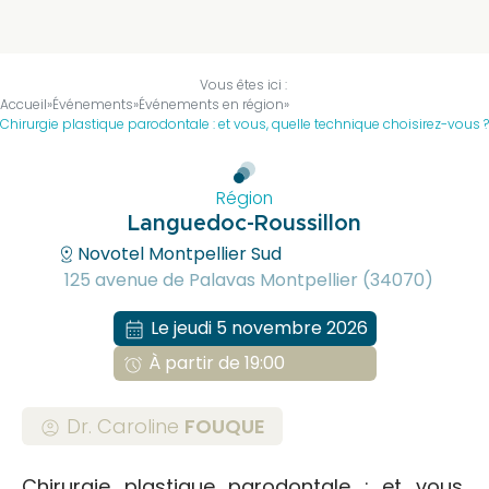
être
membre
?
Vous êtes ici :
Accueil
»
Événements
»
Événements en région
»
Bureau
Chirurgie plastique parodontale : et vous, quelle technique choisirez-vous ?
national
Devenir
Région
partenaire
Languedoc-Roussillon
La
distance
Novotel Montpellier Sud
presse
125 avenue de Palavas Montpellier (34070)
en
parle
calendar_month
Le jeudi 5 novembre 2026
Actualités
À partir de 19:00
alarm
Sociétés
Régionales
Dr. Caroline
FOUQUE
account_circle
Evénements
Congrès
Chirurgie plastique parodontale : et vous,