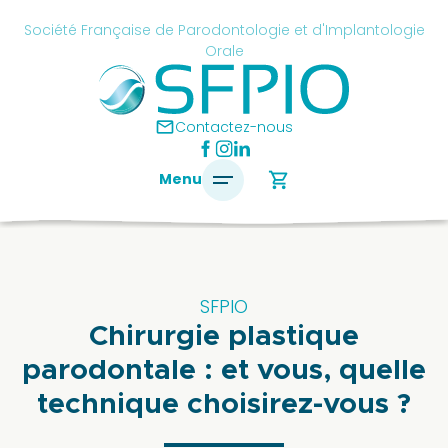
Skip
cancel
Société Française de Parodontologie et d'Implantologie
to
Orale
content
é
ise
mail
Contactez-nous
ontologie
shopping_cart
Menu
antologie
SFPIO
SFPIO
Chirurgie plastique
Le
mot
parodontale : et vous, quelle
du
technique choisirez-vous ?
président
Pourquoi