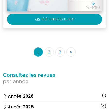
CLOUD_DOWNLOAD
TÉLÉCHARGER LE PDF
1
2
3
»
Consultez les revues
par année
(1)
Année 2026
arrow_forward_ios
(4)
Année 2025
arrow_forward_ios