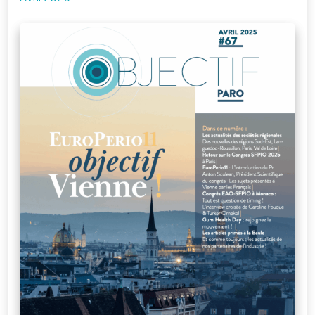
Je me connecte
à mon compte
Mot de passe
oublié
Devenir
membre
de la SFPIO
Rejoignez-