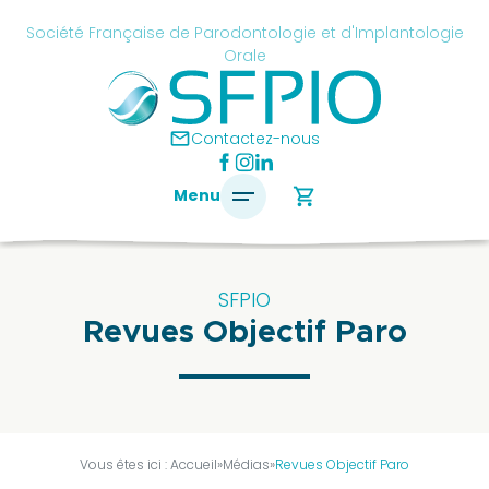
Skip
cancel
Société Française de Parodontologie et d'Implantologie
to
Orale
content
é
ise
mail
Contactez-nous
ontologie
shopping_cart
Menu
antologie
SFPIO
Revues Objectif Paro
SFPIO
Le
mot
du
président
Vous êtes ici :
Accueil
»
Médias
»
Revues Objectif Paro
Pourquoi