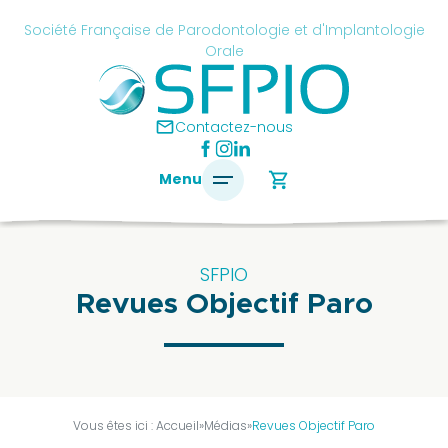
Skip
cancel
Société Française de Parodontologie et d'Implantologie
to
Orale
content
é
ise
mail
Contactez-nous
ontologie
shopping_cart
Menu
antologie
SFPIO
Revues Objectif Paro
SFPIO
Le
mot
du
président
Vous êtes ici :
Accueil
»
Médias
»
Revues Objectif Paro
Pourquoi