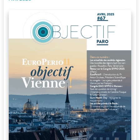
Je me connecte
à mon compte
Mot de passe
oublié
Devenir
membre
de la SFPIO
Rejoignez-