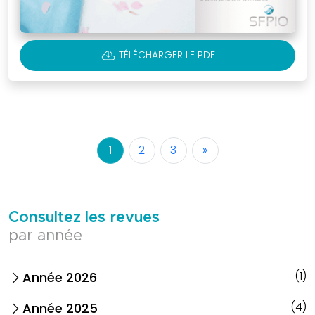
CLOUD_DOWNLOAD
TÉLÉCHARGER LE PDF
1
2
3
»
Consultez les revues
par année
(1)
Année 2026
arrow_forward_ios
(4)
Année 2025
arrow_forward_ios