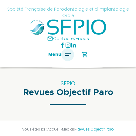
Skip
cancel
Société Française de Parodontologie et d'Implantologie
to
Orale
content
é
ise
mail
Contactez-nous
ontologie
shopping_cart
Menu
antologie
SFPIO
Revues Objectif Paro
SFPIO
Le
mot
du
président
Vous êtes ici :
Accueil
»
Médias
»
Revues Objectif Paro
Pourquoi