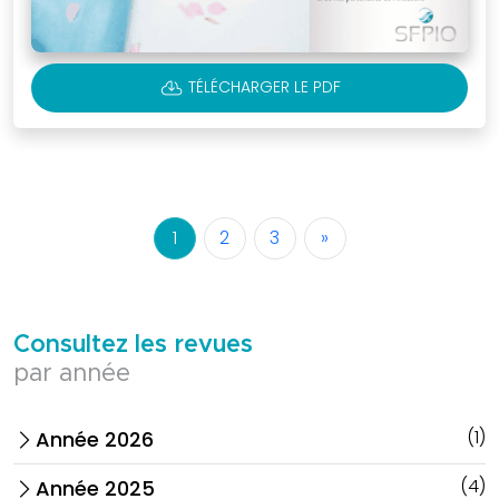
CLOUD_DOWNLOAD
TÉLÉCHARGER LE PDF
1
2
3
»
Consultez les revues
par année
(1)
Année 2026
arrow_forward_ios
(4)
Année 2025
arrow_forward_ios