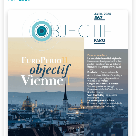
Je me connecte
à mon compte
Mot de passe
oublié
Devenir
membre
de la SFPIO
Rejoignez-