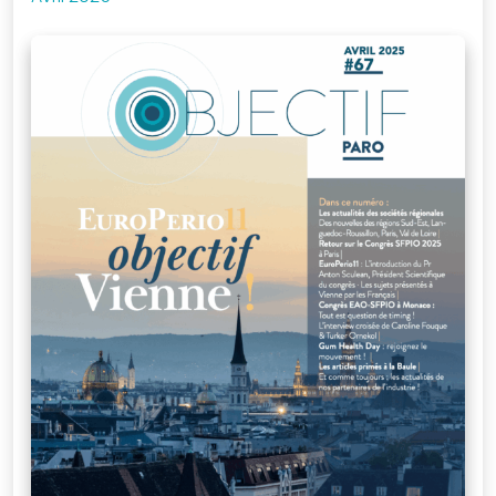
Je me connecte
à mon compte
Mot de passe
oublié
Devenir
membre
de la SFPIO
Rejoignez-