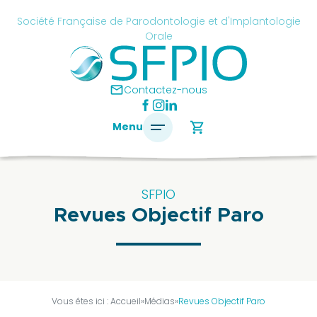
Skip
cancel
Société Française de Parodontologie et d'Implantologie
to
Orale
content
é
ise
mail
Contactez-nous
ontologie
shopping_cart
Menu
antologie
SFPIO
Revues Objectif Paro
SFPIO
Le
mot
du
président
Vous êtes ici :
Accueil
»
Médias
»
Revues Objectif Paro
Pourquoi