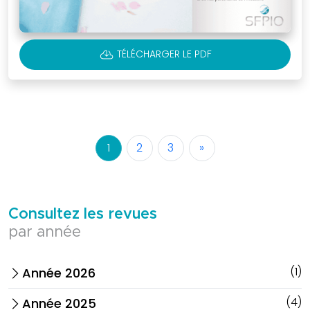
CLOUD_DOWNLOAD
TÉLÉCHARGER LE PDF
1
2
3
»
Consultez les revues
par année
(1)
Année 2026
arrow_forward_ios
(4)
Année 2025
arrow_forward_ios