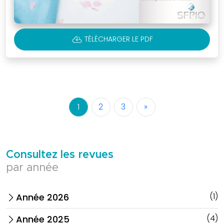
CLOUD_DOWNLOAD
TÉLÉCHARGER LE PDF
1
2
3
»
Consultez les revues
par année
(1)
Année 2026
arrow_forward_ios
(4)
Année 2025
arrow_forward_ios