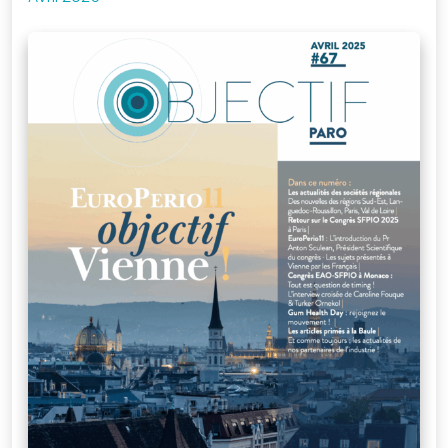
Je me connecte
à mon compte
Mot de passe
oublié
Devenir
membre
de la SFPIO
Rejoignez-