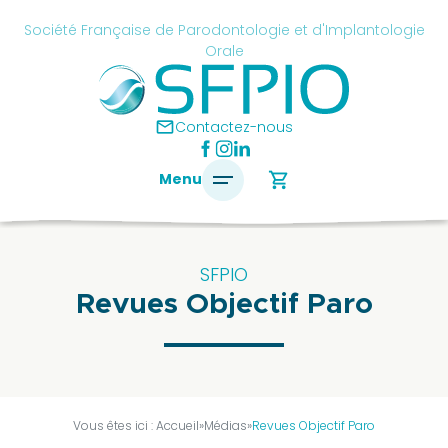
Skip
cancel
Société Française de Parodontologie et d'Implantologie
to
Orale
content
é
ise
mail
Contactez-nous
ontologie
shopping_cart
Menu
antologie
SFPIO
Revues Objectif Paro
SFPIO
Le
mot
du
président
Vous êtes ici :
Accueil
»
Médias
»
Revues Objectif Paro
Pourquoi