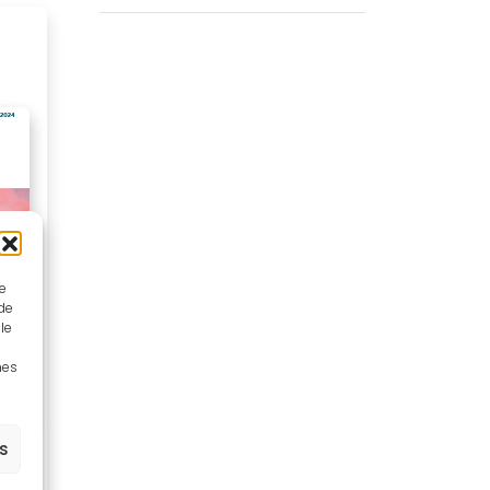
ue
 de
le
nes
es