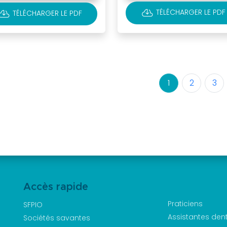
CLOUD_DOWNLOAD
OUD_DOWNLOAD
TÉLÉCHARGER LE PDF
TÉLÉCHARGER LE PDF
1
2
3
Accès rapide
Praticiens
SFPIO
Assistantes den
Sociétés savantes