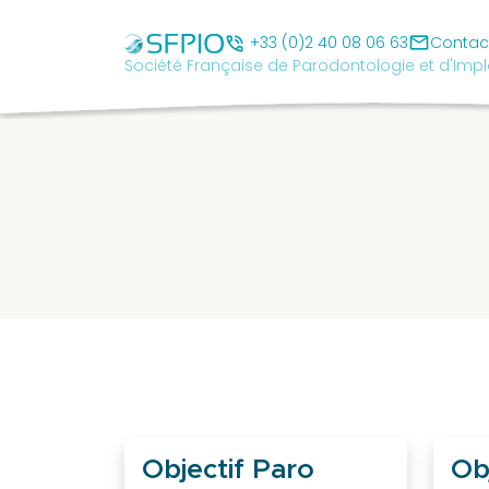
Skip
Société
to
mail
Française
phone_in_talk
+33 (0)2 40 08 06 63
Contac
Société Française de Parodontologie et d'Impl
content
de
Parodontologie
et
d'Implantologie
Orale
cancel
SFPIO
Le
mot
du
président
Pourquoi
Objectif Paro
Ob
être