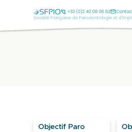
Skip
Société
to
mail
Française
phone_in_talk
+33 (0)2 40 08 06 63
Contac
Société Française de Parodontologie et d'Impl
content
de
Parodontologie
et
d'Implantologie
Orale
cancel
SFPIO
Le
mot
du
président
Pourquoi
Objectif Paro
Ob
être