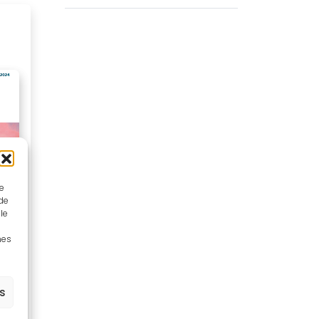
ue
 de
le
nes
es