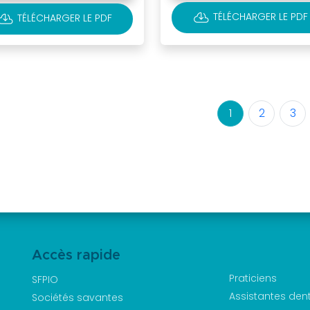
CLOUD_DOWNLOAD
OUD_DOWNLOAD
TÉLÉCHARGER LE PDF
TÉLÉCHARGER LE PDF
1
2
3
Accès rapide
Praticiens
SFPIO
Assistantes den
Sociétés savantes