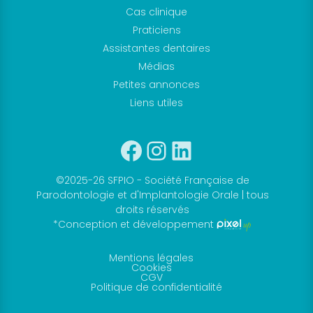
Cas clinique
nous dès
Praticiens
aujourd’hui et
Assistantes dentaires
intégrez une
Médias
communauté
Petites annonces
engagée
Liens utiles
dans le
progrès de la
Facebook
Instagram
Linkedin
profession.
©2025-26 SFPIO - Société Française de
ADHÉSION
Parodontologie et d'Implantologie Orale | tous
droits réservés
*Conception et développement
Boutique
Mentions légales
en
Cookies
CGV
ligne
Politique de confidentialité
Découvrez