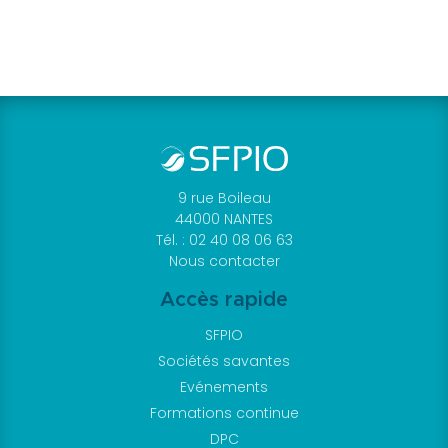
Je me connecte
à mon compte
9 rue Boileau
44000 NANTES
Tél. : 02 40 08 06 63
Nous contacter
Mot de passe
oublié
Accès rapide
Devenir
SFPIO
membre
Sociétés savantes
Evénements
de la SFPIO
Formations continue
DPC
Rejoignez-