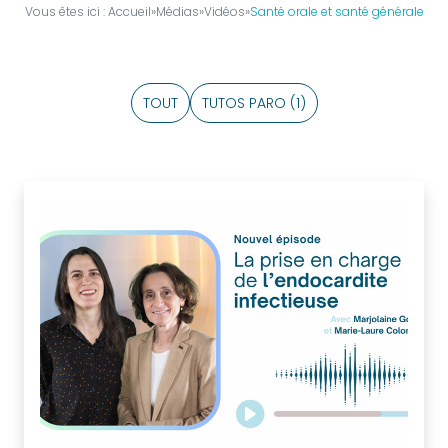
Vous êtes ici :
Accueil
»
Médias
»
Vidéos
»
Santé orale et santé générale
être
membre
?
TOUT
TUTOS PARO (1)
Bureau
national
Devenir
partenaire
La
presse
en
parle
Actualités
Sociétés
Régionales
Evénements
Congrès