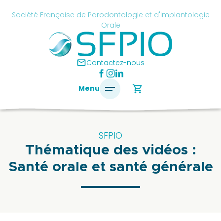
Skip
cancel
Société Française de Parodontologie et d'Implantologie
to
Orale
content
é
ise
mail
Contactez-nous
ontologie
shopping_cart
Menu
antologie
SFPIO
Thématique des vidéos :
SFPIO
Santé orale et santé générale
Le
mot
du
président
Pourquoi