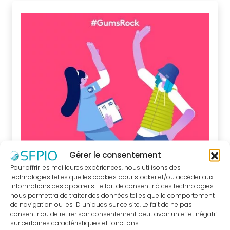
supports
praticiens
Nouvelle
Classification
des
Maladies
Parodontales
Fiches
infos
patients
« J’ai
Gérer le consentement
Gum Health Day 2024 - SFPIO &
peur
Pour offrir les meilleures expériences, nous utilisons des
EFP
de
technologies telles que les cookies pour stocker et/ou accéder aux
informations des appareils. Le fait de consentir à ces technologies
perdre
À l’occasion de la Journée de la Santé
nous permettra de traiter des données telles que le comportement
mes
Gingivale (Gum Health Day), l’EFP a
de navigation ou les ID uniques sur ce site. Le fait de ne pas
consentir ou de retirer son consentement peut avoir un effet négatif
dents,
réalisé une série de vidéos
sur certaines caractéristiques et fonctions.