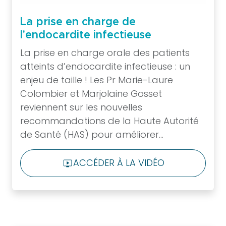
annuel
SFPIO
La prise en charge de
Archives
l'endocardite infectieuse
congrès
La prise en charge orale des patients
SFPIO
atteints d’endocardite infectieuse : un
Webinars
enjeu de taille ! Les Pr Marie-Laure
Archives
Colombier et Marjolaine Gosset
webinars
reviennent sur les nouvelles
Evénements
recommandations de la Haute Autorité
en
de Santé (HAS) pour améliorer...
région
Formations
ACCÉDER À LA VIDÉO
LIVE_TV
continues
DPC
Praticiens
Fiches
et