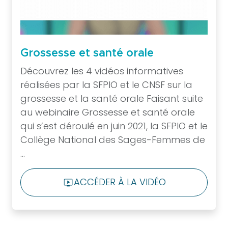
Objectif
Paro
Revue
Clinical
Grossesse et santé orale
Petites
Découvrez les 4 vidéos informatives
annonces
réalisées par la SFPIO et le CNSF sur la
Les
grossesse et la santé orale Faisant suite
petites
au webinaire Grossesse et santé orale
annonces
qui s’est déroulé en juin 2021, la SFPIO et le
Soumettre
Collège National des Sages-Femmes de
une
...
annonce
Liens
ACCÉDER À LA VIDÉO
LIVE_TV
utiles
Je suis
membre