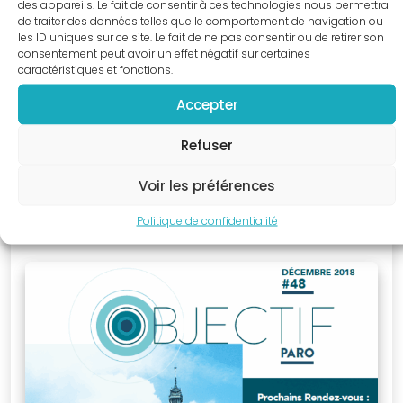
des appareils. Le fait de consentir à ces technologies nous permettra
nous dès
de traiter des données telles que le comportement de navigation ou
les ID uniques sur ce site. Le fait de ne pas consentir ou de retirer son
aujourd’hui et
consentement peut avoir un effet négatif sur certaines
intégrez une
caractéristiques et fonctions.
communauté
Accepter
CLOUD_DOWNLOAD
TÉLÉCHARGER LE PDF
engagée
dans le
Refuser
progrès de la
Voir les préférences
profession.
Objectif Paro
Politique de confidentialité
Décembre 2018
ADHÉSION
Boutique
en
ligne
Découvrez