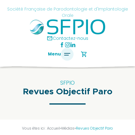
Skip
cancel
Société Française de Parodontologie et d'Implantologie
to
Orale
content
é
ise
mail
Contactez-nous
ontologie
shopping_cart
Menu
antologie
SFPIO
Revues Objectif Paro
SFPIO
Le
mot
du
président
Vous êtes ici :
Accueil
»
Médias
»
Revues Objectif Paro
Pourquoi