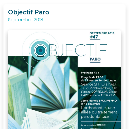
au
quotidien.
Objectif Paro
Septembre 2018
J'ACCÈDE
A LA
BOUTIQUE