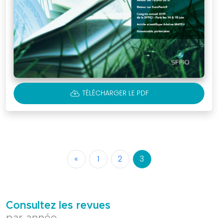
CLOUD_DOWNLOAD
TÉLÉCHARGER LE PDF
«
1
2
3
Consultez les revues