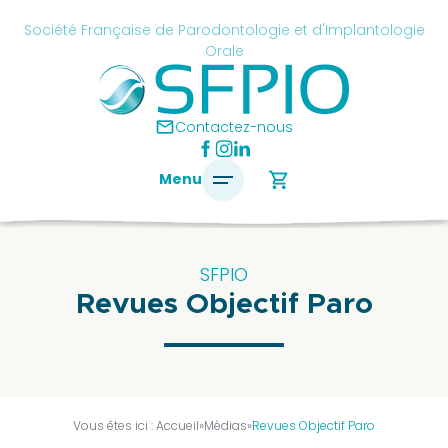
Skip
cancel
Société Française de Parodontologie et d'Implantologie
to
Orale
content
é
ise
mail
Contactez-nous
ontologie
shopping_cart
Menu
antologie
SFPIO
Revues Objectif Paro
SFPIO
Le
mot
du
président
Vous êtes ici :
Accueil
»
Médias
»
Revues Objectif Paro
Pourquoi