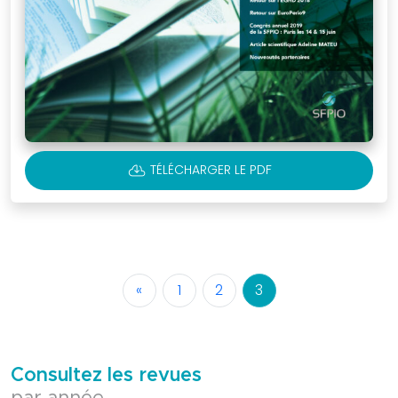
CLOUD_DOWNLOAD
TÉLÉCHARGER LE PDF
«
1
2
3
Consultez les revues