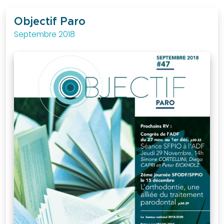
au
quotidien.
Objectif Paro
Septembre 2018
J'ACCÈDE
A LA
BOUTIQUE