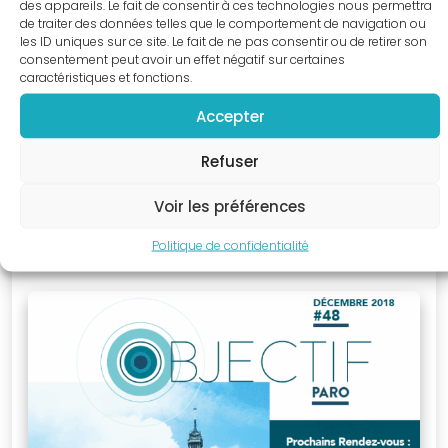
des appareils. Le fait de consentir à ces technologies nous permettra
nous dès
de traiter des données telles que le comportement de navigation ou
les ID uniques sur ce site. Le fait de ne pas consentir ou de retirer son
aujourd’hui et
consentement peut avoir un effet négatif sur certaines
intégrez une
caractéristiques et fonctions.
communauté
Accepter
CLOUD_DOWNLOAD
TÉLÉCHARGER LE PDF
engagée
dans le
Refuser
progrès de la
Voir les préférences
profession.
Objectif Paro
Politique de confidentialité
Décembre 2018
ADHÉSION
Boutique
en
ligne
Découvrez