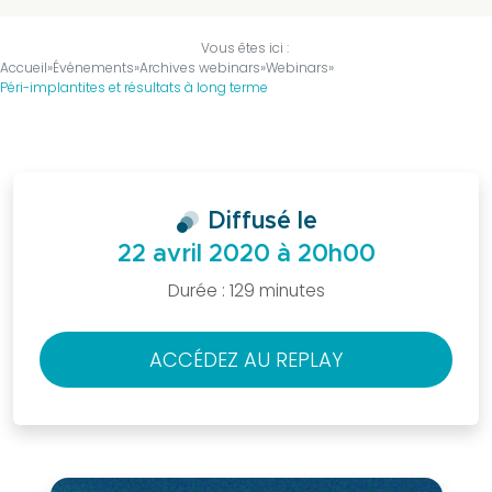
être
Vous êtes ici :
membre
Accueil
»
Événements
»
Archives webinars
»
Webinars
»
?
Péri-implantites et résultats à long terme
Bureau
national
Devenir
partenaire
Diffusé le
La
22 avril 2020 à 20h00
presse
Durée : 129 minutes
en
parle
Actualités
ACCÉDEZ AU REPLAY
Sociétés
Régionales
Evénements
Congrès