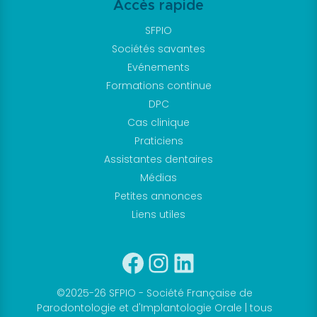
Accès rapide
Objectif
Paro
SFPIO
Revue
Sociétés savantes
Clinical
Evénements
Petites
Formations continue
DPC
annonces
Cas clinique
Les
Praticiens
petites
Assistantes dentaires
annonces
Médias
Soumettre
Petites annonces
une
Liens utiles
annonce
Liens
Facebook
Instagram
Linkedin
utiles
Je suis
©2025-26 SFPIO - Société Française de
membre
Parodontologie et d'Implantologie Orale | tous