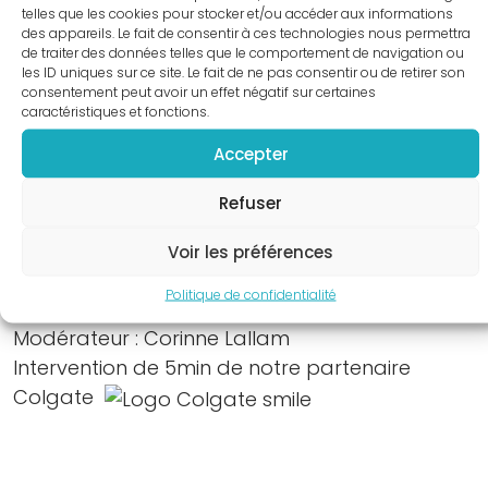
telles que les cookies pour stocker et/ou accéder aux informations
supports
des appareils. Le fait de consentir à ces technologies nous permettra
praticiens
de traiter des données telles que le comportement de navigation ou
les ID uniques sur ce site. Le fait de ne pas consentir ou de retirer son
Nouvelle
consentement peut avoir un effet négatif sur certaines
Classification
« RETOUR À LA LISTE DES WEBINARS
caractéristiques et fonctions.
des
Accepter
Maladies
Parodontales
Refuser
APaRO webinar SFPIO du
Mercredi 22 avril
Fiches
2020 à 18h
– En anglais
Voir les préférences
infos
» Péri implantites et résultats à long terme «
patients
Politique de confidentialité
Conférencier :
Johan Caspar Wohlfahrt
« J’ai
Modérateur : Corinne Lallam
peur
Intervention de 5min de notre partenaire
de
Colgate
perdre
mes
dents,