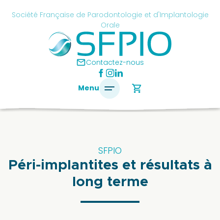
Skip
cancel
Société Française de Parodontologie et d'Implantologie
to
Orale
content
é
ise
mail
Contactez-nous
ontologie
shopping_cart
Menu
antologie
SFPIO
SFPIO
Péri-implantites et résultats à
Le
mot
long terme
du
président
Pourquoi