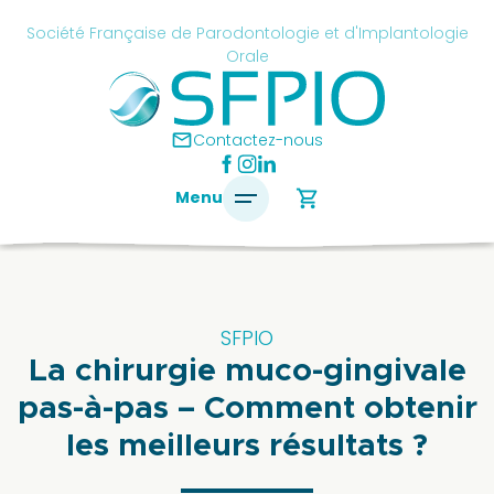
Skip
cancel
Société Française de Parodontologie et d'Implantologie
to
Orale
content
é
ise
mail
Contactez-nous
ontologie
shopping_cart
Menu
antologie
SFPIO
SFPIO
La chirurgie muco-gingivale
Le
mot
pas-à-pas – Comment obtenir
du
les meilleurs résultats ?
président
Pourquoi