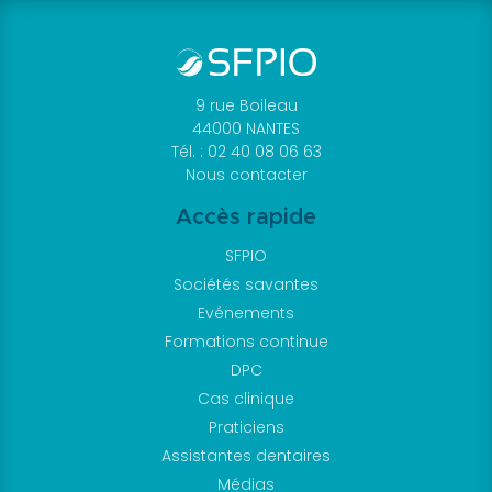
Objectif
Paro
Revue
Clinical
9 rue Boileau
44000 NANTES
Petites
Tél. : 02 40 08 06 63
annonces
Nous contacter
Les
Accès rapide
petites
annonces
SFPIO
Soumettre
Sociétés savantes
une
Evénements
annonce
Formations continue
Liens
DPC
Cas clinique
utiles
Praticiens
Je suis
Assistantes dentaires
membre
Médias