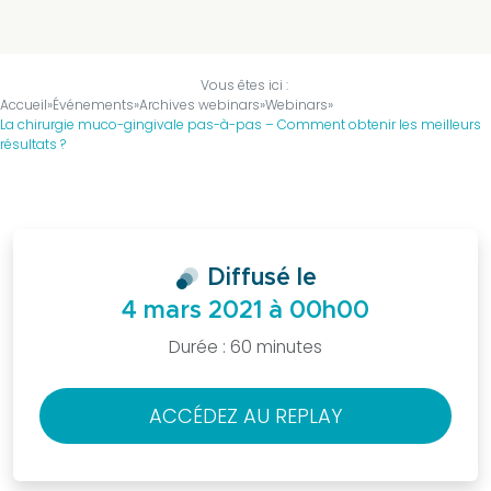
être
membre
?
Vous êtes ici :
Accueil
»
Événements
»
Archives webinars
»
Webinars
»
Bureau
La chirurgie muco-gingivale pas-à-pas – Comment obtenir les meilleurs
national
résultats ?
Devenir
partenaire
La
presse
Diffusé le
en
4 mars 2021 à 00h00
parle
Durée : 60 minutes
Actualités
Sociétés
Régionales
ACCÉDEZ AU REPLAY
Evénements
Congrès