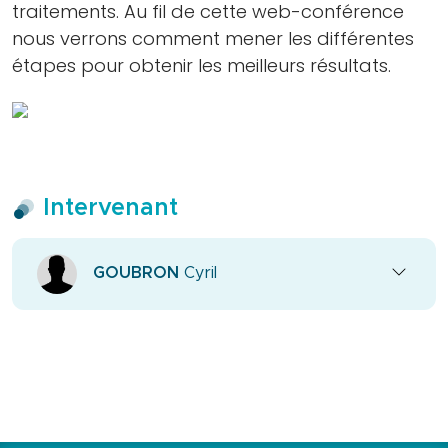
que
traitements. Au fil de cette web-conférence
faire
nous verrons comment mener les différentes
Docteur
étapes pour obtenir les meilleurs résultats.
? »
Plaquette
sur
les
maladies
Intervenant
parodontales
JCP
Digest
GOUBRON
Cyril
Assistantes
dentaires
Médias
Vidéos
Podcasts
Revues