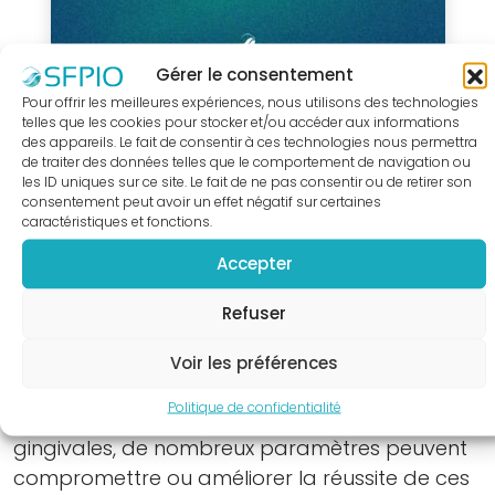
supports
praticiens
Gérer le consentement
Nouvelle
Pour offrir les meilleures expériences, nous utilisons des technologies
Classification
telles que les cookies pour stocker et/ou accéder aux informations
des
des appareils. Le fait de consentir à ces technologies nous permettra
de traiter des données telles que le comportement de navigation ou
Maladies
« RETOUR À LA LISTE DES WEBINARS
les ID uniques sur ce site. Le fait de ne pas consentir ou de retirer son
Parodontales
consentement peut avoir un effet négatif sur certaines
caractéristiques et fonctions.
Fiches
infos
Accepter
Webinar organisé le 4 mars 2021, en
patients
partenariat avec Colgate
Refuser
« J’ai
peur
S’il est admis que la chirurgie plastique
Voir les préférences
de
parodontale est la thérapeutique de choix
perdre
Politique de confidentialité
dans le recouvrement des récessions
mes
gingivales, de nombreux paramètres peuvent
dents,
compromettre ou améliorer la réussite de ces