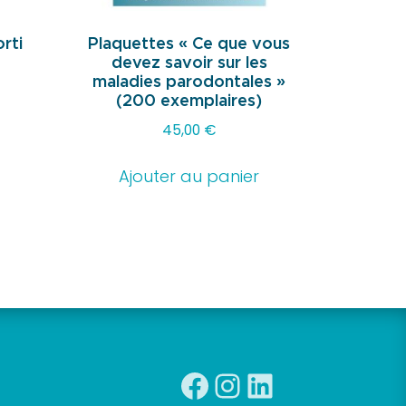
rti
Plaquettes « Ce que vous
devez savoir sur les
maladies parodontales »
(200 exemplaires)
Ce
45,00
€
produit
a
Ajouter au panier
plusieurs
variations.
Les
options
peuvent
être
choisies
Facebook
Instagra
Linkedin
sur
la