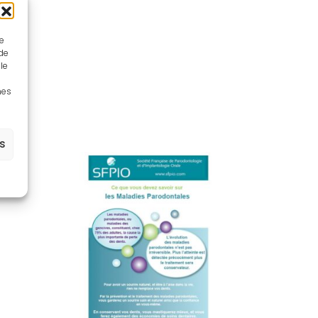
ue
 de
le
nes
es