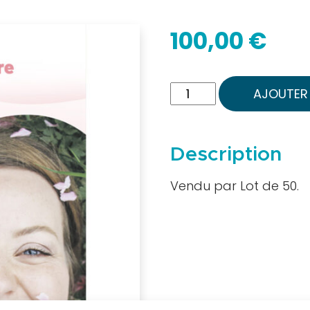
100,00
€
quantité
AJOUTER 
de
Livret
"J’ai
Description
peur
de
Vendu par Lot de 50.
perdre
les
dents,
Que
Faire
Docteur?"