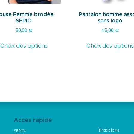
louse Femme brodée
Pantalon homme asso
SFPIO
sans logo
50,00
€
45,00
€
Ce
Choix des options
Choix des options
produit
a
plusieurs
variations.
Les
options
peuvent
être
choisies
sur
Accès rapide
la
Praticiens
SFPIO