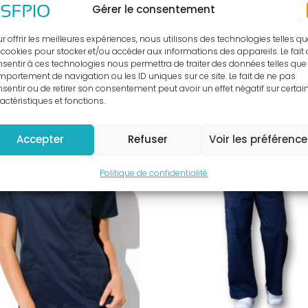
(50
Gérer le consentement
exemplaires)
r offrir les meilleures expériences, nous utilisons des technologies telles q
 cookies pour stocker et/ou accéder aux informations des appareils. Le fait
sentir à ces technologies nous permettra de traiter des données telles que 
portement de navigation ou les ID uniques sur ce site. Le fait de ne pas
sentir ou de retirer son consentement peut avoir un effet négatif sur certai
actéristiques et fonctions.
Produits similaires
Accepter
Refuser
Voir les préférenc
Politique de confidentialité