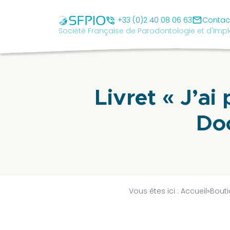
Skip
Société
to
mail
Française
phone_in_talk
+33 (0)2 40 08 06 63
Contac
Société Française de Parodontologie et d'Impl
content
de
Parodontologie
et
d'Implantologie
Orale
Livret « J’ai
cancel
Doc
SFPIO
Le
mot
du
Vous êtes ici :
Accueil
»
Bouti
président
Pourquoi
être