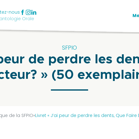
tez-nous
M
antologie Orale
SFPIO
 peur de perdre les de
teur? » (50 exemplai
que de la SFPIO
»
Livret « J’ai peur de perdre les dents, Que Fair