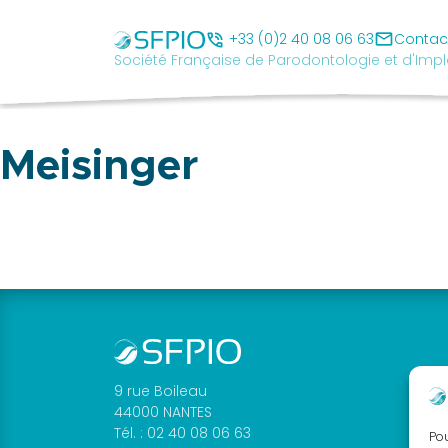
Skip
Société
to
mail
Française
phone_in_talk
+33 (0)2 40 08 06 63
Contac
Société Française de Parodontologie et d'Impl
content
de
Parodontologie
et
d'Implantologie
Meisinger
Orale
cancel
SFPIO
Le
mot
du
président
9 rue Boileau
44000 NANTES
Pourquoi
Tél. : 02 40 08 06 63
Pou
être