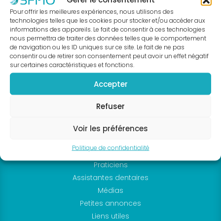
être
Pour offrir les meilleures expériences, nous utilisons des
9 rue Boileau
technologies telles que les cookies pour stocker et/ou accéder aux
membre
informations des appareils. Le fait de consentir à ces technologies
44000 NANTES
?
nous permettra de traiter des données telles que le comportement
Tél. : 02 40 08 06 63
de navigation ou les ID uniques sur ce site. Le fait de ne pas
Bureau
Nous contacter
consentir ou de retirer son consentement peut avoir un effet négatif
national
sur certaines caractéristiques et fonctions.
Accès rapide
Devenir
Accepter
SFPIO
partenaire
Sociétés savantes
La
Refuser
Evénements
presse
Formations continue
Voir les préférences
en
DPC
parle
Politique de confidentialité
Cas clinique
Actualités
Praticiens
Sociétés
Assistantes dentaires
Régionales
Médias
Evénements
Petites annonces
Congrès
Liens utiles