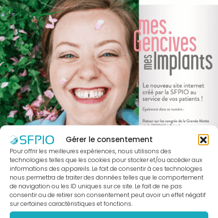
être
membre
?
Bureau
national
Devenir
partenaire
La
presse
en
Gérer le consentement
parle
Pour offrir les meilleures expériences, nous utilisons des
Actualités
technologies telles que les cookies pour stocker et/ou accéder aux
Sociétés
informations des appareils. Le fait de consentir à ces technologies
nous permettra de traiter des données telles que le comportement
Régionales
de navigation ou les ID uniques sur ce site. Le fait de ne pas
Evénements
consentir ou de retirer son consentement peut avoir un effet négatif
sur certaines caractéristiques et fonctions.
Congrès