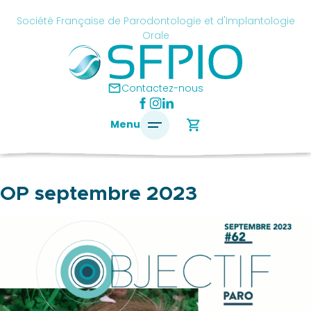
Skip
cancel
Société Française de Parodontologie et d'Implantologie
to
Orale
content
é
ise
mail
Contactez-nous
ontologie
shopping_cart
Menu
antologie
OP septembre 2023
SFPIO
Le
mot
du
président
Pourquoi