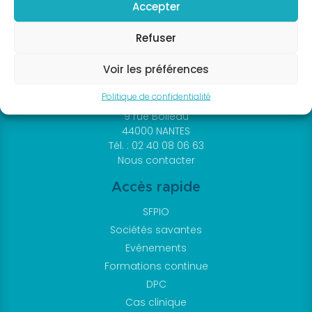
annuel
Accepter
SFPIO
Refuser
Archives
congrès
Voir les préférences
SFPIO
Politique de confidentialité
Webinars
9 rue Boileau
Archives
44000 NANTES
webinars
Tél. : 02 40 08 06 63
Evénements
Nous contacter
en
Accès rapide
région
Formations
SFPIO
Sociétés savantes
continues
Evénements
DPC
Formations continue
Praticiens
DPC
Fiches
Cas clinique
et