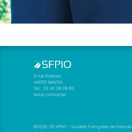
faire
Docteur
? »
Plaquette
sur
les
maladies
parodontales
JCP
Digest
9 rue Boileau
Assistantes
44000 NANTES
dentaires
Tél. : 02 40 08 06 63
Nous contacter
Médias
Vidéos
Podcasts
Revues
©2025-26 SFPIO - Société Française de Parodon
Objectif