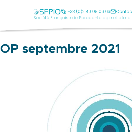
Skip
Société
to
mail
Française
phone_in_talk
+33 (0)2 40 08 06 63
Contac
Société Française de Parodontologie et d'Impl
content
de
Parodontologie
et
d'Implantologie
OP septembre 2021
Orale
cancel
SFPIO
Le
mot
du
président
Pourquoi
être