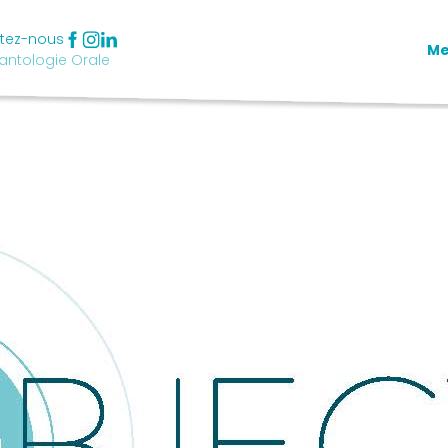
tez-nous
M
antologie Orale