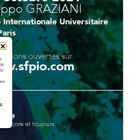
ue
 de
le
nes
es