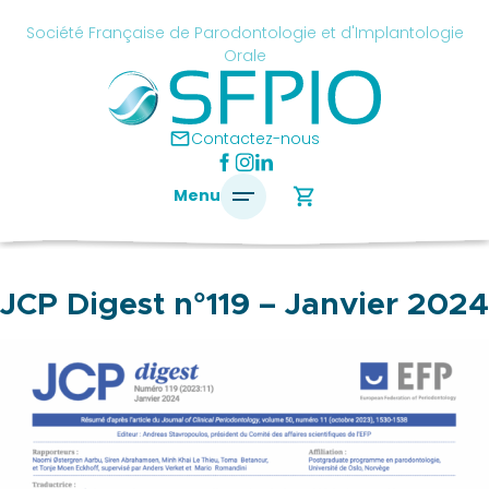
Skip
cancel
Société Française de Parodontologie et d'Implantologie
to
Orale
content
é
ise
mail
Contactez-nous
ontologie
shopping_cart
Menu
antologie
JCP Digest n°119 – Janvier 2024
SFPIO
Le
mot
du
président
Pourquoi