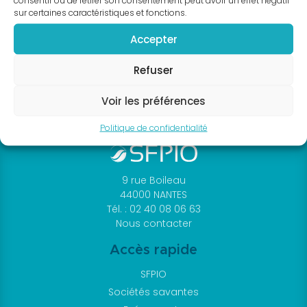
consentir ou de retirer son consentement peut avoir un effet négatif
annuel
sur certaines caractéristiques et fonctions.
SFPIO
Accepter
Archives
congrès
Refuser
SFPIO
Webinars
Voir les préférences
Archives
Politique de confidentialité
webinars
Evénements
en
9 rue Boileau
région
44000 NANTES
Formations
Tél. : 02 40 08 06 63
Nous contacter
continues
DPC
Accès rapide
Praticiens
SFPIO
Fiches
Sociétés savantes
et