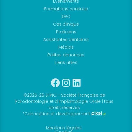
Evénements
supports
Formations continue
praticiens
DPC
Nouvelle
Cas clinique
Classification
Praticiens
des
Assistantes dentaires
Maladies
Médias
Parodontales
Petites annonces
Fiches
Liens utiles
infos
Facebook
Instagram
Linkedin
patients
« J’ai
peur
©2025-26 SFPIO - Société Française de
de
Parodontologie et d'Implantologie Orale | tous
droits réservés
perdre
*Conception et développement
mes
dents,
Mentions légales
Cookies