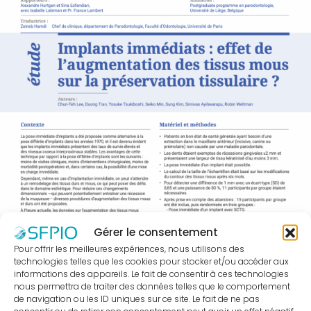
être
membre
?
Bureau
national
Devenir
partenaire
La
presse
en
parle
Actualités
Gérer le consentement
Sociétés
Pour offrir les meilleures expériences, nous utilisons des
Régionales
technologies telles que les cookies pour stocker et/ou accéder aux
informations des appareils. Le fait de consentir à ces technologies
Evénements
nous permettra de traiter des données telles que le comportement
Congrès
de navigation ou les ID uniques sur ce site. Le fait de ne pas