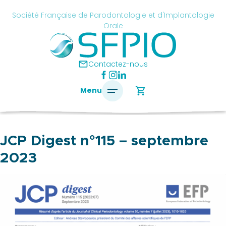
Skip
cancel
Société Française de Parodontologie et d'Implantologie
to
Orale
content
é
ise
mail
Contactez-nous
ontologie
shopping_cart
Menu
antologie
JCP Digest n°115 – septembre
SFPIO
2023
Le
mot
du
président
Pourquoi