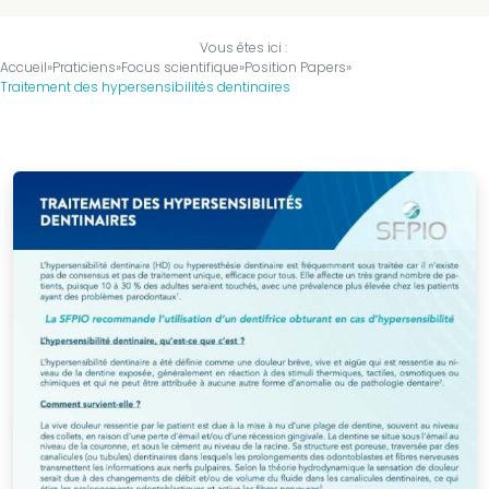
être
Vous êtes ici :
membre
Accueil
»
Praticiens
»
Focus scientifique
»
Position Papers
»
?
Traitement des hypersensibilités dentinaires
Bureau
national
Devenir
partenaire
La
presse
en
parle
Actualités
Sociétés
Régionales
Evénements
Congrès