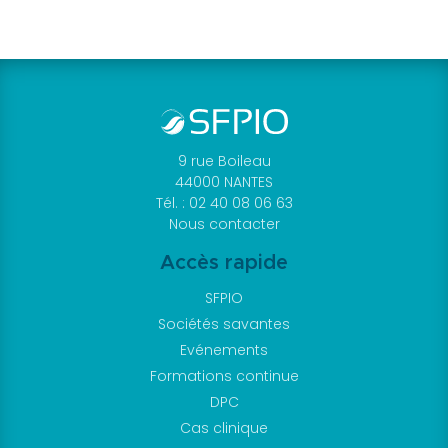
Objectif
Paro
Revue
Clinical
Petites
annonces
9 rue Boileau
Les
44000 NANTES
petites
Tél. : 02 40 08 06 63
Nous contacter
annonces
Soumettre
Accès rapide
une
SFPIO
annonce
Sociétés savantes
Liens
Evénements
utiles
Formations continue
Je suis
DPC
membre
Cas clinique