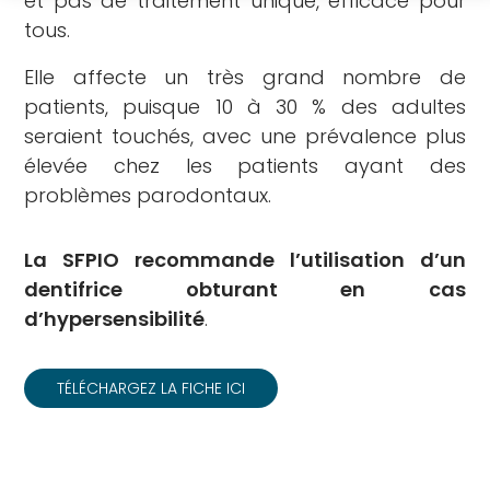
et pas de traitement unique, efficace pour
que
tous.
faire
Docteur
Elle affecte un très grand nombre de
? »
patients, puisque 10 à 30 % des adultes
Plaquette
seraient touchés, avec une prévalence plus
sur
élevée chez les patients ayant des
les
problèmes parodontaux.
maladies
parodontales
La SFPIO recommande l’utilisation d’un
JCP
dentifrice obturant en cas
Digest
d’hypersensibilité
.
Assistantes
dentaires
Médias
TÉLÉCHARGEZ LA FICHE ICI
Vidéos
Podcasts
Revues