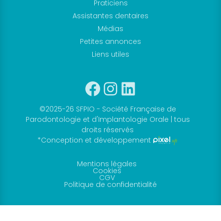
Praticiens
Je me connecte
Assistantes dentaires
à mon compte
Médias
Petites annonces
Liens utiles
Facebook
Instagram
Linkedin
©2025-26 SFPIO - Société Française de
Parodontologie et d'Implantologie Orale | tous
droits réservés
Mot de passe
*Conception et développement
oublié
Mentions légales
Devenir
Cookies
CGV
membre
Politique de confidentialité
de la SFPIO
Rejoignez-