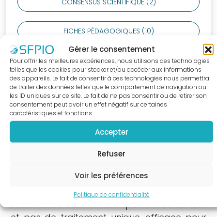
CONSENSUS SCIENTIFIQUE (2)
supports
praticiens
FICHES PÉDAGOGIQUES (10)
Nouvelle
Classification
Gérer le consentement
POSITION PAPERS (7)
des
Pour offrir les meilleures expériences, nous utilisons des technologies
telles que les cookies pour stocker et/ou accéder aux informations
Maladies
des appareils. Le fait de consentir à ces technologies nous permettra
Parodontales
de traiter des données telles que le comportement de navigation ou
les ID uniques sur ce site. Le fait de ne pas consentir ou de retirer son
Fiches
consentement peut avoir un effet négatif sur certaines
infos
caractéristiques et fonctions.
KEYBOARD_DOUBLE_ARROW_LEFT
RETOUR À LA LISTE DES FOCUS
patients
Accepter
« J’ai
peur
Refuser
de
Voir les préférences
L’hypersensibilité dentinaire (HD) ou
perdre
hyperesthésie dentinaire est fréquemment
mes
Politique de confidentialité
sous traitée car il n’existe pas de consensus
dents,