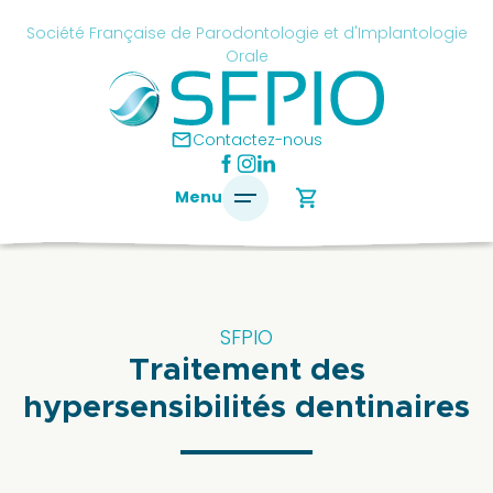
Skip
cancel
Société Française de Parodontologie et d'Implantologie
to
Orale
content
é
ise
mail
Contactez-nous
ontologie
shopping_cart
Menu
antologie
SFPIO
SFPIO
Traitement des
Le
mot
hypersensibilités dentinaires
du
président
Pourquoi